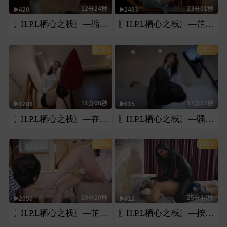
12分24秒
23分01秒
420
2403
〖H.P.L栖心之栈〗—缩小在微希老师的脚底下
〖H.P.L栖心之栈〗—芷晴灌奶虐腹深喉
200钻
180钻
11分08秒
17分27秒
1206
615
〖H.P.L栖心之栈〗—在家教面前的“求死欲”
〖H.P.L栖心之栈〗—骚狗领导的沦落
250钻
200钻
29分20秒
25分44秒
2050
412
〖H.P.L栖心之栈〗—芷晴护士白丝“教育”不听话的病人
〖H.P.L栖心之栈〗—按摩女郎的致命暗杀