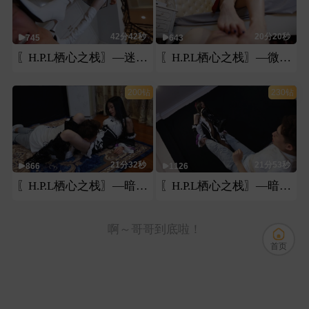
42分42秒
20分20秒
745
643
〖H.P.L栖心之栈〗—迷恋芷晴白靴遭受踢踩崩溃记
〖H.P.L栖心之栈〗—微希裸足脚耳光纯享
200钻
230钻
21分32秒
21分53秒
866
1126
〖H.P.L栖心之栈〗—暗黑芷晴腿绞踩裆(下)
〖H.P.L栖心之栈〗—暗黑芷晴腿绞踩裆(上)
啊～哥哥到底啦！
首页