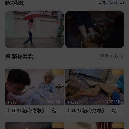
精彩截图
(←可左右滑动→)
猜你喜欢
查看更多
230钻
200钻
14分41秒
32分35秒
565
1265
〖H.P.L栖心之栈〗—蓝装公主芷晴的贱奴
〖H.P.L栖心之栈〗—精神小伙尾随舔脚
200钻
150钻