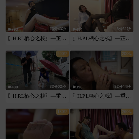
13分43秒
8分31秒
793
494
〖H.P.L栖心之栈〗—芷晴入室劫财的索命暴行
〖H.P.L栖心之栈〗—芷晴教师的黑丝勾引
200钻
200钻
33分02秒
32分44秒
480
398
〖H.P.L栖心之栈〗—重逢前男友丝袜脚调教(下)
〖H.P.L栖心之栈〗—重逢前男友丝袜脚调教(上)
180钻
260钻