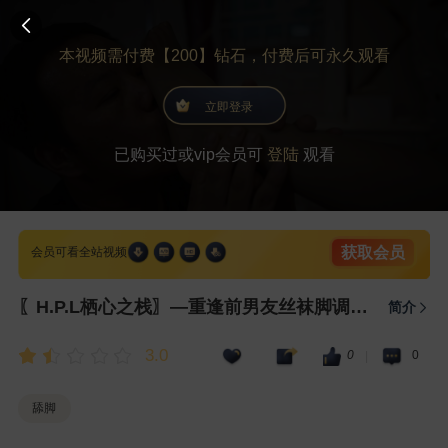
本视频需付费【200】钻石，付费后可永久观看
立即登录
已购买过或vip会员可
登陆
观看
获取会员
会员可看全站视频
〖H.P.L栖心之栈〗—重逢前男友丝袜脚调教(上)
简介
3.0
0
0
|
舔脚