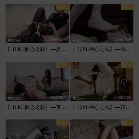
200钻
160钻
20分43秒
12分09秒
1464
1084
〖H.P.L栖心之栈〗—夏芙裸足黑丝脚踩脸
〖H.P.L栖心之栈〗—微希裸足在狗身上踩蛋糕
230钻
260钻
17分35秒
24分01秒
1061
1567
〖H.P.L栖心之栈〗—芷晴肉丝脚绞杀
〖H.P.L栖心之栈〗—芷晴高跟鞋踢踹踩胸腹脸暴力惩戒
260钻
220钻