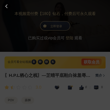
本视频需付费【180】钻石，付费后可永久观看
立即登录
已购买过或vip会员可
登陆
观看
获取会员
会员可看全站视频
〖H.P.L栖心之栈〗—芷晴平底鞋白袜羞辱POV
简介
3.0
0
0
|
POV
舔脚