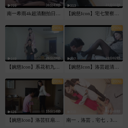
36分43秒
21分31秒
709
313
南一希雨4k超清翻拍日本番号片第二部
【婉慈Icon】宅七警察审犯人
240钻
250钻
26分28秒
29分02秒
349
297
【婉慈Icon】系花初九骑马骑脖子
【婉慈Icon】洛芸超清牛奶黑丝
200钻
300钻
15分14秒
30分48秒
426
310
【婉慈Icon】洛芸狂扇家务奴耳光
南一，洛芸，宅七，3人白袜运动鞋调教