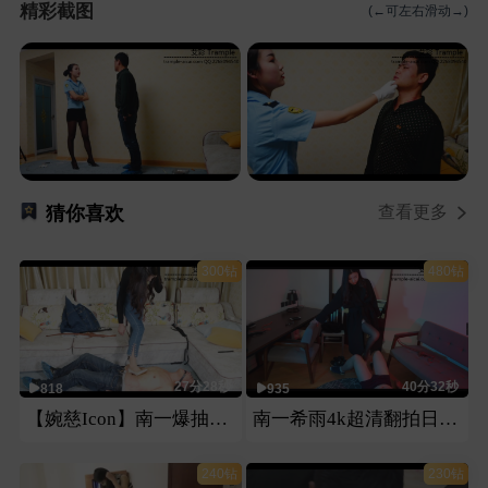
精彩截图
(←可左右滑动→)
猜你喜欢
查看更多
300钻
480钻
27分28秒
40分32秒
818
935
【婉慈Icon】南一爆抽刑奴（大片第一部）
南一希雨4k超清翻拍日本番号片第一部
240钻
230钻