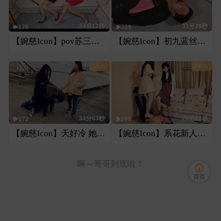
24分12秒
31分28秒
178
289
【婉慈Icon】pov苏三曼捌第一视角
【婉慈Icon】初九蓝丝恋足腿脚绞坐脸插嘴
300钻
240钻
34分03秒
20分28秒
172
286
【婉慈Icon】天好冷 她更冷
【婉慈Icon】系花新人双s皮鞋高跟纯踩踏
啊～哥哥到底啦！
首页