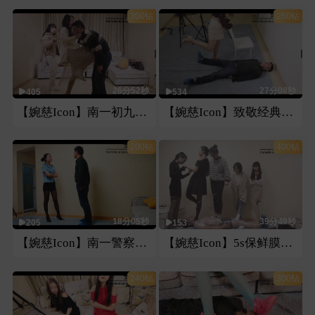
300钻
260钻
26分52秒
27分08秒
405
534
【婉慈Icon】南一初九暴力踢踹
【婉慈Icon】致敬经典曼捌多视角踢裆
200钻
400钻
18分05秒
39分49秒
205
153
【婉慈Icon】南一警察羞辱耳光
【婉慈Icon】5s保鲜膜包暴力踩踏
240钻
300钻