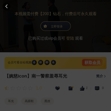
本视频需付费【200】钻石，付费后可永久观看
立即登录
已购买过或vip会员可
登陆
观看
获取会员
会员可看全站视频
【婉慈Icon】南一警察羞辱耳光
简介
1.0
1
0
|
耳光
高跟鞋
黑丝