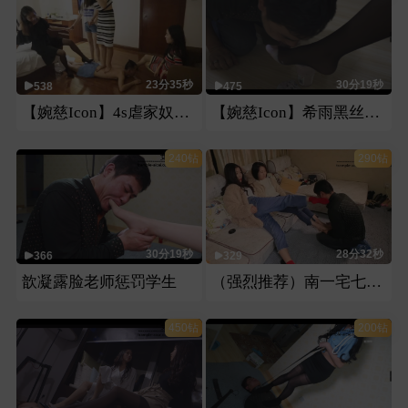
23分35秒
30分19秒
538
475
【婉慈Icon】4s虐家奴（此部视频有玉娘）
【婉慈Icon】希雨黑丝花式喂食羞辱
240钻
290钻
30分19秒
28分32秒
366
329
歆凝露脸老师惩罚学生
（强烈推荐）南一宅七棉袜裸足虐脸
450钻
200钻